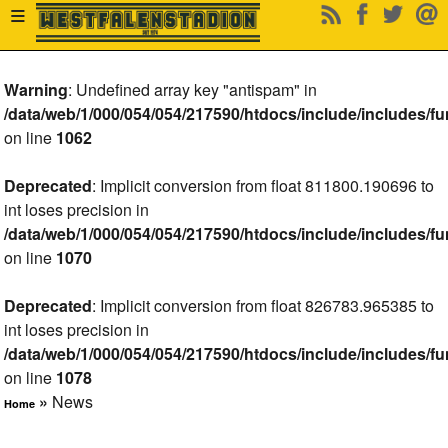
≡
Warning
: Undefined array key "antispam" in
/data/web/1/000/054/054/217590/htdocs/include/includes/fu
on line
1062
Deprecated
: Implicit conversion from float 811800.190696 to
int loses precision in
/data/web/1/000/054/054/217590/htdocs/include/includes/fu
on line
1070
Deprecated
: Implicit conversion from float 826783.965385 to
int loses precision in
/data/web/1/000/054/054/217590/htdocs/include/includes/fu
on line
1078
»
News
Home