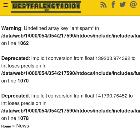
≡
Warning
: Undefined array key "antispam" in
/data/web/1/000/054/054/217590/htdocs/include/includes/fu
on line
1062
Deprecated
: Implicit conversion from float 139203.974392 to
int loses precision in
/data/web/1/000/054/054/217590/htdocs/include/includes/fu
on line
1070
Deprecated
: Implicit conversion from float 141790.76452 to
int loses precision in
/data/web/1/000/054/054/217590/htdocs/include/includes/fu
on line
1078
»
News
Home