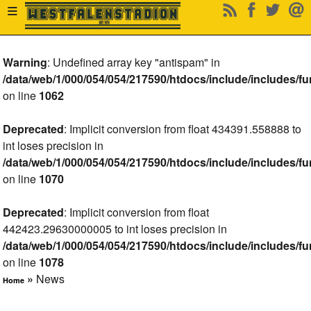
≡
Warning
: Undefined array key "antispam" in
/data/web/1/000/054/054/217590/htdocs/include/includes/fu
on line
1062
Deprecated
: Implicit conversion from float 434391.558888 to
int loses precision in
/data/web/1/000/054/054/217590/htdocs/include/includes/fu
on line
1070
Deprecated
: Implicit conversion from float
442423.29630000005 to int loses precision in
/data/web/1/000/054/054/217590/htdocs/include/includes/fu
on line
1078
»
News
Home